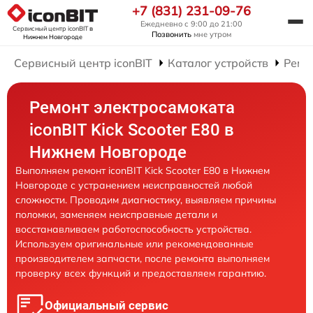
+7 (831) 231-09-76
Ежедневно с 9:00 до 21:00
Сервисный центр iconBIT
в
Позвонить
мне утром
Нижнем Новгороде
Сервисный центр iconBIT
Каталог устройств
Ремо
Ремонт электросамоката
iconBIT Kick Scooter E80 в
Нижнем Новгороде
Выполняем ремонт iconBIT Kick Scooter E80 в Нижнем
Новгороде с устранением неисправностей любой
сложности. Проводим диагностику, выявляем причины
поломки, заменяем неисправные детали и
восстанавливаем работоспособность устройства.
Используем оригинальные или рекомендованные
производителем запчасти, после ремонта выполняем
проверку всех функций и предоставляем гарантию.
Официальный сервис