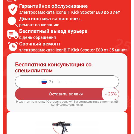
Гарантийное обслуживание
электросамоката iconBIT Kick Scooter E80 до 3 лет
Диагностика за наш счет,
ремонт по желанию
Бесплатный выезд курьера
в день обращения
Срочный ремонт
электросамоката iconBIT Kick Scooter E80 от 35 минут
Бесплатная консультация со
специалистом
Оставить заявку
Нажимая на кнопку "Оставить заявку" Вы соглашаетесь c
политикой
конфиденциальности