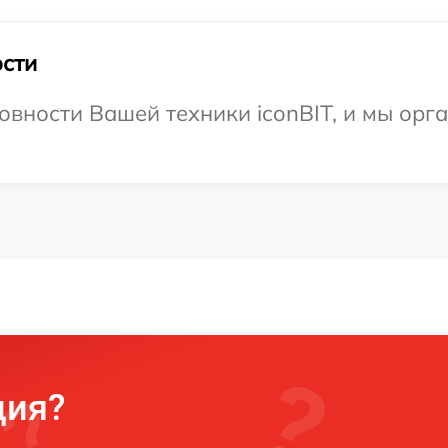
сти
овности Вашей техники iconBIT, и мы орг
ция?