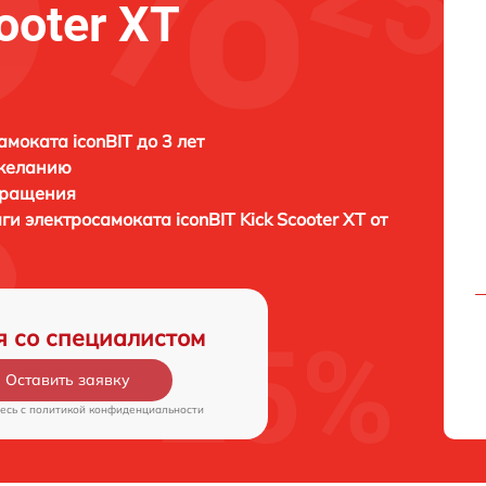
ooter XT
амоката iconBIT до 3 лет
 желанию
бращения
аги электросамоката
iconBIT Kick Scooter XT от
я со специалистом
Оставить заявку
есь c
политикой конфиденциальности