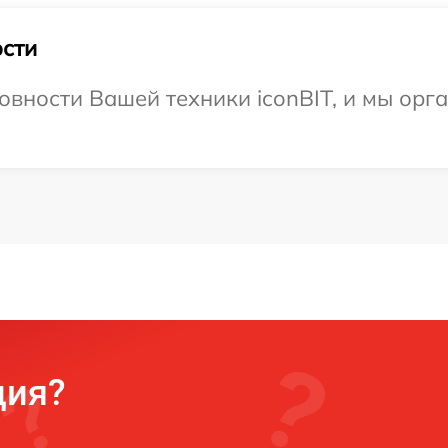
сти
овности Вашей техники iconBIT, и мы орг
ция?