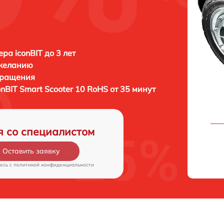
ра iconBIT до 3 лет
 желанию
бращения
onBIT Smart Scooter 10 RoHS от 35 минут
я со специалистом
Оставить заявку
есь c
политикой конфиденциальности