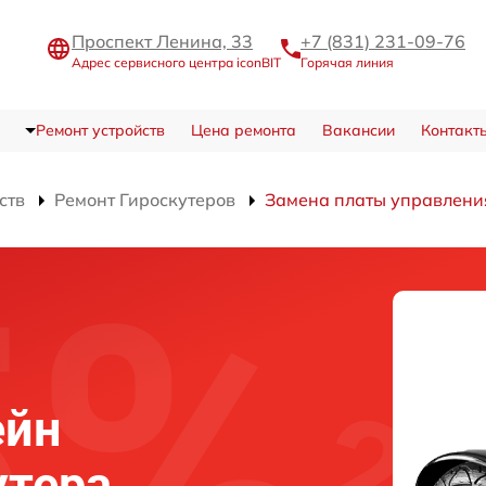
Проспект Ленина, 33
+7 (831) 231-09-76
Адрес сервисного центра iconBIT
Горячая линия
Ремонт устройств
Цена ремонта
Вакансии
Контакт
ств
Ремонт Гироскутеров
Замена платы управления
ейн
утера