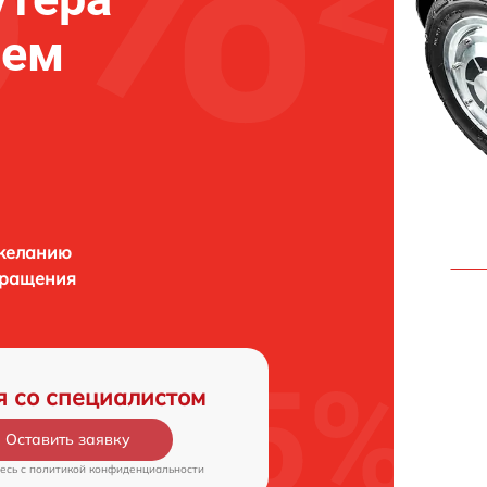
нем
 желанию
бращения
я со специалистом
Оставить заявку
есь c
политикой конфиденциальности