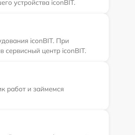
го устройства iconBIT.
дования iconBIT. При
 сервисный центр iconBIT.
ик работ и займемся